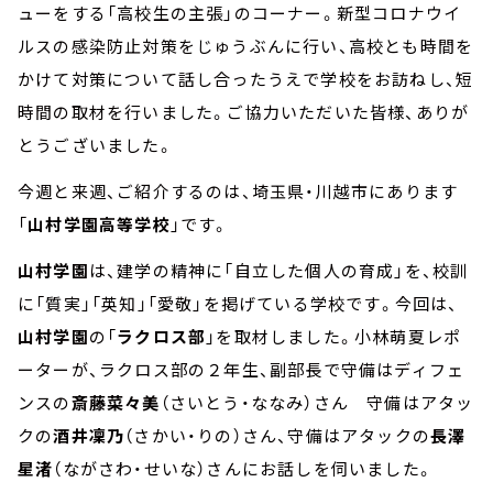
ューをする「高校生の主張」のコーナー。新型コロナウイ
ルスの感染防止対策をじゅうぶんに行い、高校とも時間を
かけて対策について話し合ったうえで学校をお訪ねし、短
時間の取材を行いました。ご協力いただいた皆様、ありが
とうございました。
今週と来週、ご紹介するのは、埼玉県・川越市にあります
「
山村学園高等学校
」です。
山村学園
は、建学の精神に「自立した個人の育成」を、校訓
に「質実」「英知」「愛敬」を掲げている学校です。今回は、
山村学園
の「
ラクロス部
」を取材しました。小林萌夏レポ
ーターが、ラクロス部の２年生、副部長で守備はディフェ
ンスの
斎藤菜々美
（さいとう・ななみ）さん 守備はアタッ
クの
酒井凜乃
（さかい・りの）さん、守備はアタックの
長澤
星渚
（ながさわ・せいな）さんにお話しを伺いました。