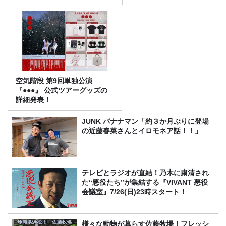
空気階段 第9回単独公演
『●●●』 公式ツアーグッズの
詳細発表！
JUNK バナナマン「約３か月ぶりに登場
の近藤春菜さんとイロモネア話！！」
テレビとラジオが直結！乃木に粛清され
た“悪役たち”が集結する『VIVANT 悪役
会議室』7/26(日)23時スタート！
様々な動物が暮らす佐藤牧場！フレッシ