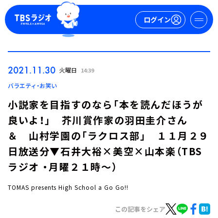
ログイン
マイページ
2021.11.30
火曜日
14:39
新規会員登録
ログイン
バラエティ・お笑い
小説家を目指すのなら「本を読んだほうが
良いよ！」 芥川賞作家の羽田圭介さん
＆ 山村学園の「ラクロス部」 １１月２９
日放送分▼石井大裕×美空×山本楽（TBS
ラジオ ・月曜２１時～）
今日の番組表
週間番組表
TOMAS presents High School a Go Go!!
トピックス
この記事をシェア
TBS Podcast