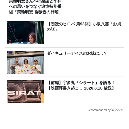
美輪明宏さんへの感謝と平和
への思いをつなぐ追悼特別番
組『美輪明宏 薔薇色の日曜日
～ごきげんよう、ルンルン
～』8/9（日）16時放送
【朗読のヒロバ 第93回】小泉八雲「お貞
の話」
ダイキュリーアイスのお味は…？
【前編】宇多丸『シラート』を語る！
【映画評書き起こし 2026.6.18 放送】
Recommended by