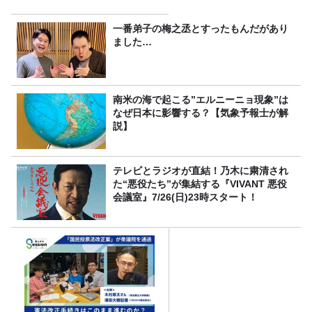
一番弟子の梅之丞とすったもんだがあり
ました…
南米の海で起こる”エルニーニョ現象”は
なぜ日本に影響する？【気象予報士が解
説】
テレビとラジオが直結！乃木に粛清され
た“悪役たち”が集結する『VIVANT 悪役
会議室』7/26(日)23時スタート！