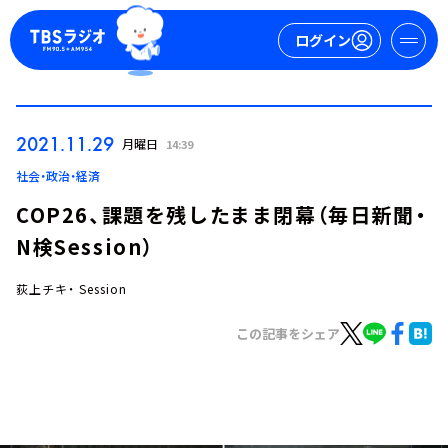
ログイン
マイページ
2021.11.29
月曜日
14:39
新規会員登録
ログイン
社会・政治・経済
COP26、課題を残したまま閉幕（毎日新聞・
N検Session）
荻上チキ・ Session
この記事をシェア
今日の番組表
週間番組表
トピックス
TBS Podcast