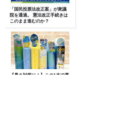
「国民投票法改正案」が衆議
院を通過。 憲法改正手続きは
このまま進むのか？
【暑さ対策に！】この1本で夏
を乗り切れ！ スースースプレ
ー頂上決戦2026！
小堺一機＆関根勤『コサキンDEワァ
オ！』放送開始45周年記念イベントが10
月17日（土）に開催決定！本日よりFC先
行受付スタート！
JUNK バナナマン「梅澤美波さん、乃木
坂卒業後初登場もバナナムーン名物“ア