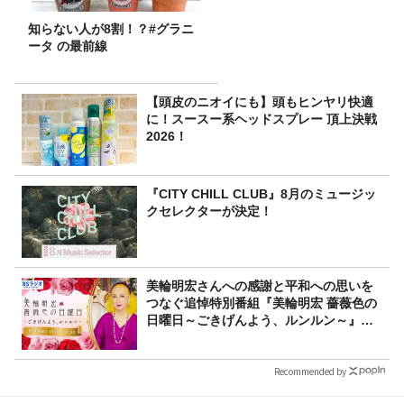
知らない人が8割！？#グラニ
ータ の最前線
【頭皮のニオイにも】頭もヒンヤリ快適
に！スースー系ヘッドスプレー 頂上決戦
2026！
『CITY CHILL CLUB』8月のミュージッ
クセレクターが決定！
美輪明宏さんへの感謝と平和への思いを
つなぐ追悼特別番組『美輪明宏 薔薇色の
日曜日～ごきげんよう、ルンルン～』
8/9（日）16時放送
Recommended by