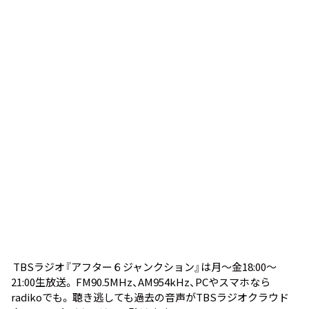
TBSラジオ『アフター６ジャンクション』は月～金18:00～
21:00生放送。 FM90.5MHz、AM954kHz、PCやスマホなら
radiko
でも。 聴き逃しても過去の音声が
TBSラジオクラウド