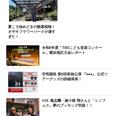
夏こそ始めどきの観葉植物！
オザキフラワーパークが凄す
ぎた！
令和8年度「TBSこども音楽コンクー
ル」横浜地区大会レポート
空気階段 第9回単独公演 『●●●』 公式ツ
アーグッズの詳細発表！
#19. 氣志團・綾小路 翔さんと「シノフ
ェス」夢のブッキング対談！！