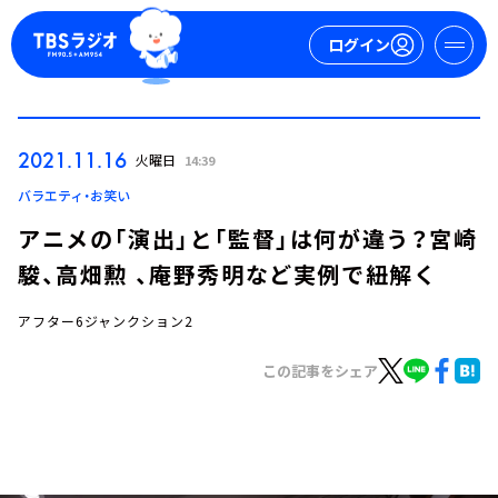
ログイン
マイページ
2021.11.16
火曜日
14:39
新規会員登録
ログイン
バラエティ・お笑い
アニメの「演出」と「監督」は何が違う？宮崎
駿、高畑勲 、庵野秀明など実例で紐解く
アフター6ジャンクション2
この記事をシェア
今日の番組表
週間番組表
トピックス
TBS Podcast