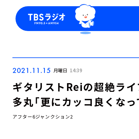
今日の番組表
トピッ
週間番組表
TBS
Podca
お知ら
2021.11.15
月曜日
14:39
ギタリストReiの超絶ラ
多丸「更にカッコ良くなっ
アフター6ジャンクション2