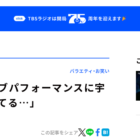
クス
イベント・グッ
ズ
st
YouTube
せ
会社情報
バラエティ・お笑い
イブパフォーマンスに宇
てる…」
この記事をシェア