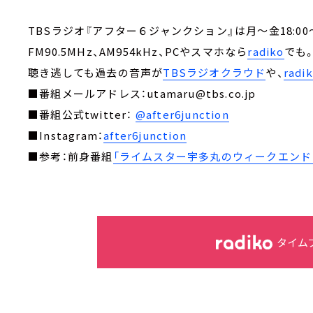
TBSラジオ『アフター６ジャンクション』は月～金18:00～
FM90.5MHz、AM954kHz、PCやスマホなら
radiko
でも
聴き逃しても過去の音声が
TBSラジオクラウド
や、
rad
■番組メールアドレス：utamaru@tbs.co.jp
■番組公式twitter：
@after6junction
■Instagram：
after6junction
■参考：前身番組
「ライムスター宇多丸のウィークエンド・
タイム