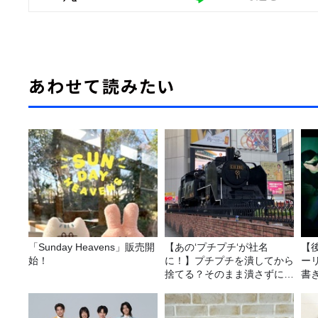
あわせて読みたい
「Sunday Heavens」販売開
【あの‘プチプチ‘が社名
【
始！
に！】プチプチを潰してから
ー
捨てる？そのまま潰さずに捨
書き
てる？
送