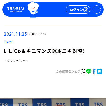
ログイン
マイページ
2021.11.25
木曜日
14:39
新規会員登録
ログイン
その他
LiLiCo＆キニマンス塚本ニキ対談！
アシタノカレッジ
この記事をシェア
今日の番組表
週間番組表
トピックス
TBS Podcast