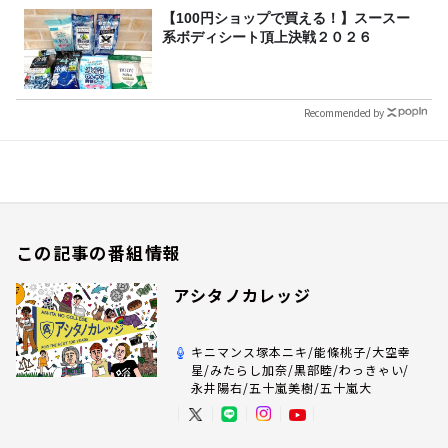
【100円ショップで買える！】スースー
系ボディシート頂上決戦２０２６
Recommended by
この記事の番組情報
アシタノカレッジ
キニマンス塚本ニキ/能條桃子/大空幸
星/みたらし加奈/黒部睦/わっきゃい/
永井陽右/五十嵐美樹/五十嵐大