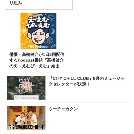
り組み
俳優・高橋健介が1日2回配信
するPodcast番組『高橋健介
のえ～えむぴ～えむ』始まり
ます
『CITY CHILL CLUB』8月のミュージッ
クセレクターが決定！
ウーチャカクン