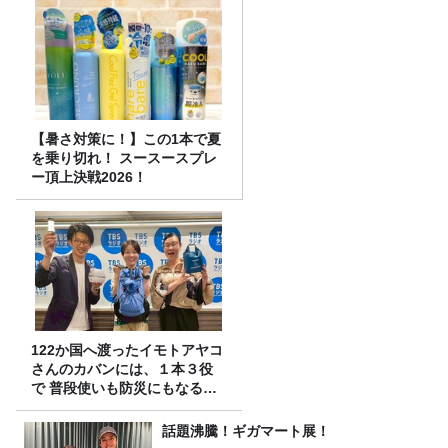
【暑さ対策に！】この1本で夏
を乗り切れ！ スースースプレ
ー頂上決戦2026！
122か国へ渡ったイモトアヤコ
さんのカバンには、１本３役
で 普段使いも防災にもなる最
強の棒が入っていた！
話題沸騰！ギガマート展！