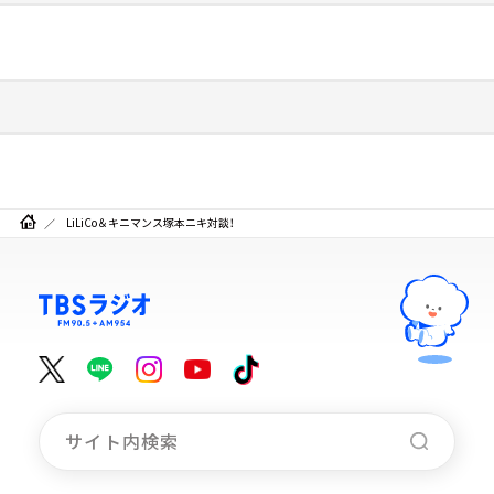
LiLiCo＆キニマンス塚本ニキ対談！