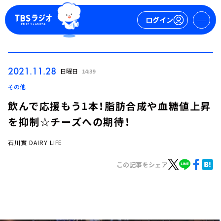
ログイン
マイページ
2021.11.28
日曜日
14:39
新規会員登録
ログイン
その他
飲んで応援もう1本！脂肪合成や血糖値上昇
を抑制☆チーズへの期待！
石川實 DAIRY LIFE
この記事をシェア
今日の番組表
週間番組表
トピックス
TBS Podcast