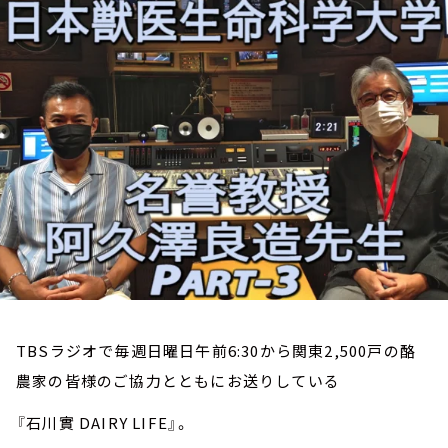
お知らせ
イベント・グッズ
YouTube
会社情報
TBSラジオで毎週日曜日午前6:30から関東2,500戸の酪
農家の皆様のご協力とともにお送りしている
『石川實 DAIRY LIFE』。