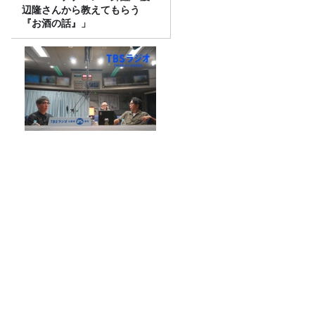
辺隆さんから教えてもらう
『お酒の話』」
JUNKおぎやはぎ「小木、矢作
のお父さんになる」
#69 そろそろ愚痴ログの時間かも～。
JALやANA、カード業界で航空会社が強
いのはなぜ？「非日常の体験」が決済を
動かす理由