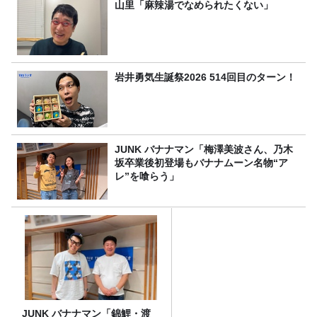
食べ比べ】
山里「麻辣湯でなめられたくない」
岩井勇気生誕祭2026 514回目のターン！
JUNK バナナマン「梅澤美波さん、乃木
坂卒業後初登場もバナナムーン名物“ア
レ”を喰らう」
JUNK バナナマン「錦鯉・渡