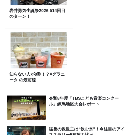
岩井勇気生誕祭2026 514回目
のターン！
知らない人が8割！？#グラニ
ータ の最前線
令和8年度「TBSこども音楽コンクー
ル」練馬地区大会レポート
猛暑の救世主は“飲む氷”！今注目のアイ
ススラリー5種飲み比べ