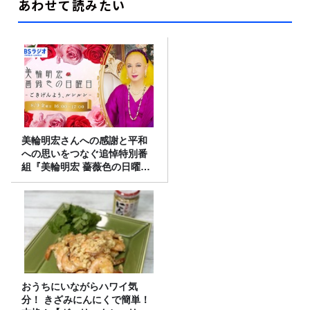
あわせて読みたい
美輪明宏さんへの感謝と平和
への思いをつなぐ追悼特別番
組『美輪明宏 薔薇色の日曜日
～ごきげんよう、ルンルン
～』8/9（日）16時放送
おうちにいながらハワイ気
分！ きざみにんにくで簡単！