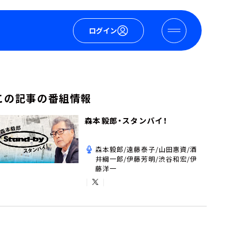
ログイン
この記事の番組情報
森本毅郎・スタンバイ！
森本毅郎/遠藤泰子/山田惠資/酒
井綱一郎/伊藤芳明/渋谷和宏/伊
藤洋一