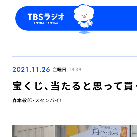
今日の番組表
トピッ
週間番組表
TBS
Podca
お知ら
2021.11.26
金曜日
14:39
宝くじ、当たると思って買
森本毅郎・スタンバイ！