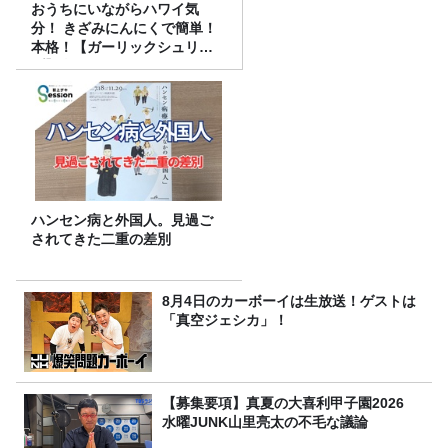
おうちにいながらハワイ気
分！ きざみにんにくで簡単！
本格！【ガーリックシュリン
プ】 桃屋のかんたんレシピ
ハンセン病と外国人。見過ご
されてきた二重の差別
8月4日のカーボーイは生放送！ゲストは
「真空ジェシカ」！
【募集要項】真夏の大喜利甲子園2026
水曜JUNK山里亮太の不毛な議論