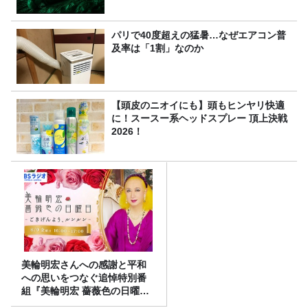
パリで40度超えの猛暑…なぜエアコン普
及率は「1割」なのか
【頭皮のニオイにも】頭もヒンヤリ快適
に！スースー系ヘッドスプレー 頂上決戦
2026！
美輪明宏さんへの感謝と平和
への思いをつなぐ追悼特別番
組『美輪明宏 薔薇色の日曜日
～ごきげんよう、ルンルン