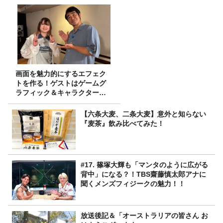
～』8/9（日）16時放送
画面を魅力的にするエフェク
トを作る！ゲストはゲームグ
ラフィック＆キャラクター専
攻の遠藤里桜さん！
【六条大麦、二条大麦】意外と知らない
『麦茶』飲み比べてみた！
#17. 篠塚大輝も「マンタのように広がる
背中」になる？！TBS齋藤慎太郎アナに
聞くメンズフィジークの魅力！！
放送後記＆「オーストラリアの皆さん お