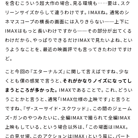
を含むこういう超大作の場合、見る環境も……要は、スク
リーンサイズからして違うわけです。IMAXね。通常のシ
ネマスコープの横長の画面には入りきらない──上下に
IMAXはもっと長いわけですから──その部分が出てくる
わけだから、やっぱりできるだけIMAXで見たいよね、とい
うようなことを、最近の映画評でも言ってきたわけですけ
ど。
こと今回の『エターナルズ』に関して言えばですね、少な
くとも僕の感覚で言うと、
それがかなりノイズになってし
まうところが多かった。
IMAXであることで。これ、どうい
うことかと言うと、通常「IMAX仕様の上映です」と言うと
ですね、『ザ・スーサイド・スクワッド』、この間のジェーム
ズ・ガンのやつみたいに、全編IMAXで撮られて全編IMAX
上映もしている、という場合以外は、「この場面はIMAX。
この見せ場、このアクションはIMAX」という風に、パート