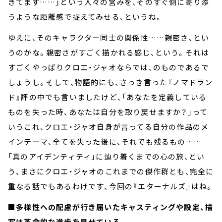
きてます……」という人々の営みを、そのすぐ側に寄り添
うような距離感で捉えてみせる、というね。
ゆえに、そのキャラクター同士の関係性……親密さ、とい
うのかな。親密さがすごく描かれる感じ、という。それは
すごくやっぱりクロエ・ジャオならでは、のものであるで
しょうし。そして、物語的にも、さっき言った『ノマドラン
ド』評の中でも言いましたけど、「あなたを定義している
ものを失った時、あなたは自分を取り戻せますか？」って
いうこれ、クロエ・ジャオ自身が言ってる自分の作品のメ
インテーマ、全てを失った後に、それでも残るもの……
「真のアイデンティティ」に辿り着くまでの心の旅、とい
う、まさにクロエ・ジャオのこれまでの傑作群とも、完全に
重なる話でもあるわけです、今回の『エターナルズ』はね。
■多様性への配慮が行き届いたキャスティングや設定、描
写は革命的な進歩を見せている。