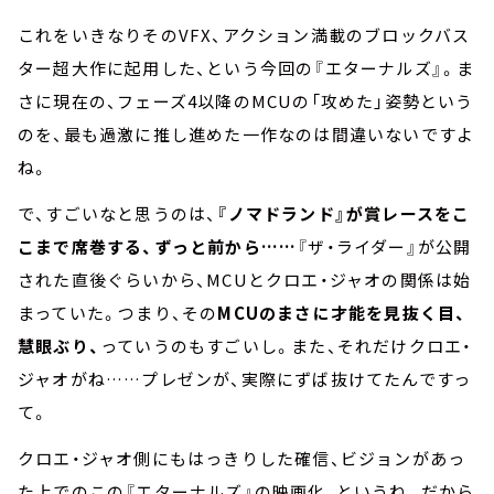
これをいきなりそのVFX、アクション満載のブロックバス
ター超大作に起用した、という今回の『エターナルズ』。ま
さに現在の、フェーズ4以降のMCUの「攻めた」姿勢という
のを、最も過激に推し進めた一作なのは間違いないですよ
ね。
で、すごいなと思うのは、
『ノマドランド』が賞レースをこ
こまで席巻する、ずっと前から……
『ザ・ライダー』が公開
された直後ぐらいから、MCUとクロエ・ジャオの関係は始
まっていた。つまり、その
MCUのまさに才能を見抜く目、
慧眼ぶり、
っていうのもすごいし。また、それだけクロエ・
ジャオがね……プレゼンが、実際にずば抜けてたんですっ
て。
クロエ・ジャオ側にもはっきりした確信、ビジョンがあっ
た上でのこの『エターナルズ』の映画化、というね。だから