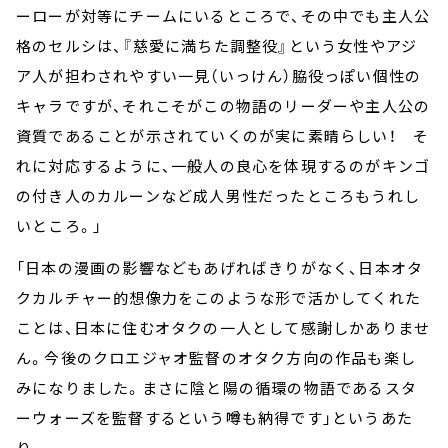
ーローが対等にチームにいるところで、その中でも主人公
格のセルシは、『慈愛に満ちた調整役』という女性やアジ
ア人が担わされやすい一見（いっけん）脇役っぽい個性の
キャラですが、それこそがこの物語のリーダーや主人公の
資質であることが示されていくのが実に素晴らしい！ そ
れに対応するように、一般人の良心を体現するのがキンゴ
の付き人のカルーンなど成人男性だったところもうれし
いところ。」
「日本の漫画の影響などもあげればきりがなく、日本オタ
クカルチャー的想像力をこのような形で活かしてくれた
ことは、日本に住むオタクの一人として感謝しかありませ
ん。今後のクロエジャオ監督のオタク方向の作品も楽し
みになりました。まさに陰と陽の循環の物語であるスタ
ーウォーズを監督するという噂も納得です」というあた
り。