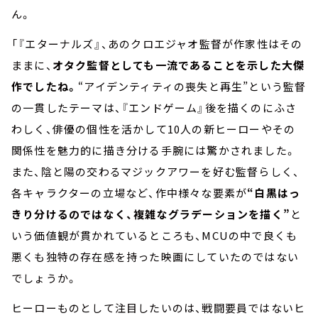
ん。
「『エターナルズ』、あのクロエジャオ監督が作家性はその
ままに、
オタク監督としても一流であることを示した大傑
作でしたね。
“アイデンティティの喪失と再生”という監督
の一貫したテーマは、『エンドゲーム』後を描くのにふさ
わしく、俳優の個性を活かして10人の新ヒーローやその
関係性を魅力的に描き分ける手腕には驚かされました。
また、陰と陽の交わるマジックアワーを好む監督らしく、
各キャラクターの立場など、作中様々な要素が
“白黒はっ
きり分けるのではなく、複雑なグラデーションを描く”
と
いう価値観が貫かれているところも、MCUの中で良くも
悪くも独特の存在感を持った映画にしていたのではない
でしょうか。
ヒーローものとして注目したいのは、戦闘要員ではないヒ