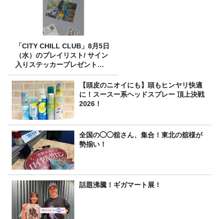
「CITY CHILL CLUB」8月5日
（水）のプレイリスト/ サイン
入りステッカープレゼント有
り
【頭皮のニオイにも】頭もヒンヤリ快適
に！スースー系ヘッドスプレー 頂上決戦
2026！
全国の◯◯舘さん、集合！東北の舘様が
勢揃い！
話題沸騰！ギガマート展！