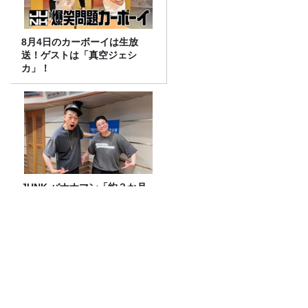
8月4日のカーボーイは生放
送！ゲストは「真空ジェシ
カ」！
JUNK バナナマン「約３か月
ぶりに登場の近藤春菜さんと
イロモネア話！！」
試練の麻婆豆腐 515回目のターン！