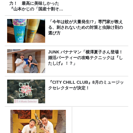
力！ 最高に美味しかった
『山本かじの「国産十割そ
ば」』とは？【十割そば10種
食べ比べ】
「今年は蚊が大量発生!?」専門家が教え
る、刺されないための対策と虫除け剤の
選び方
JUNK バナナマン「横澤夏子さん登場！
婚活パーティーの攻略テクニックは『し
たしげ』！？」
『CITY CHILL CLUB』8月のミュージッ
クセレクターが決定！