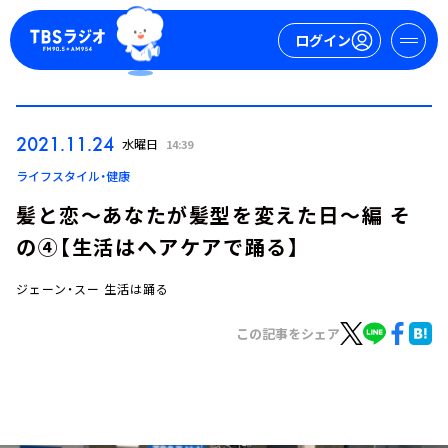
ログイン
マイページ
2021.11.24
水曜日
14:39
新規会員登録
ログイン
ライフスタイル・健康
髪と恋～あなたが髪型を変えた日～編 そ
の④【生活はヘアケアで踊る】
ジェーン・スー 生活は踊る
この記事をシェア
今日の番組表
週間番組表
トピックス
TBS Podcast