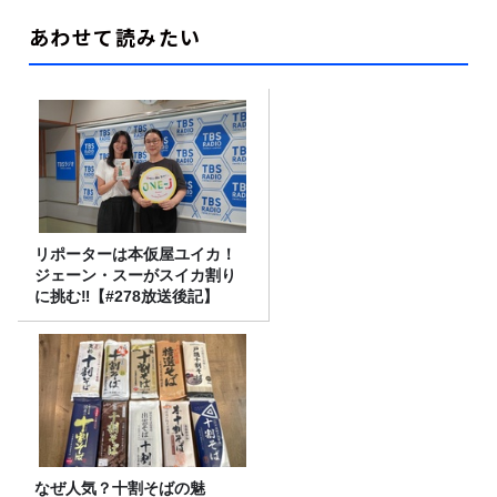
あわせて読みたい
リポーターは本仮屋ユイカ！
ジェーン・スーがスイカ割り
に挑む‼【#278放送後記】
なぜ人気？十割そばの魅