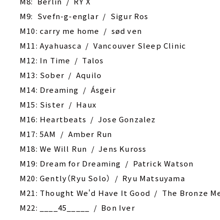
M8: Berlin / RY X
M9: Svefn-g-englar / Sigur Ros
M10: carry me home / sød ven
M11: Ayahuasca / Vancouver Sleep Clinic
M12: In Time / Talos
M13: Sober / Aquilo
M14: Dreaming / Ásgeir
M15: Sister / Haux
M16: Heartbeats / Jose Gonzalez
M17: 5AM / Amber Run
M18: We Will Run / Jens Kuross
M19: Dream for Dreaming / Patrick Watson
M20: Gently（Ryu Solo） / Ryu Matsuyama
M21: Thought We'd Have It Good / The Bronze M
M22: ____45_____ / Bon Iver