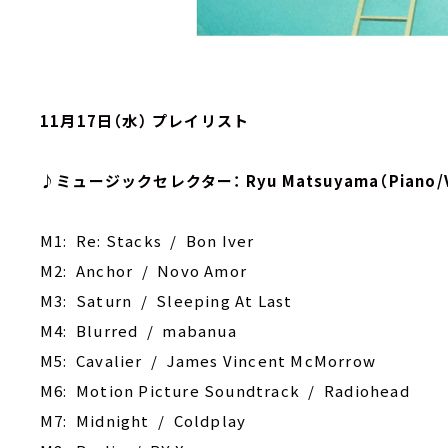
11月17日（水） プレイリスト
♪ミュージックセレクター： Ryu Matsuyama（Piano/V
M1: Re: Stacks / Bon Iver
M2: Anchor / Novo Amor
M3: Saturn / Sleeping At Last
M4: Blurred / mabanua
M5: Cavalier / James Vincent McMorrow
M6: Motion Picture Soundtrack / Radiohead
M7: Midnight / Coldplay