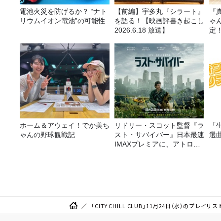
電池火災を防げるか？ “ナト
【前編】宇多丸『シラート』
『
リウムイオン電池”の可能性
を語る！【映画評書き起こし
ゃ
2026.6.18 放送】
定
は
ホーム＆アウェイ！でか美ち
リドリー・スコット監督『ラ
「
ゃんの野球観戦記
スト・サバイバー』日本最速
選
IMAXプレミアに、アトロク
リスナー60名をご招待！
「CITY CHILL CLUB」11月24日（水）のプレイリス