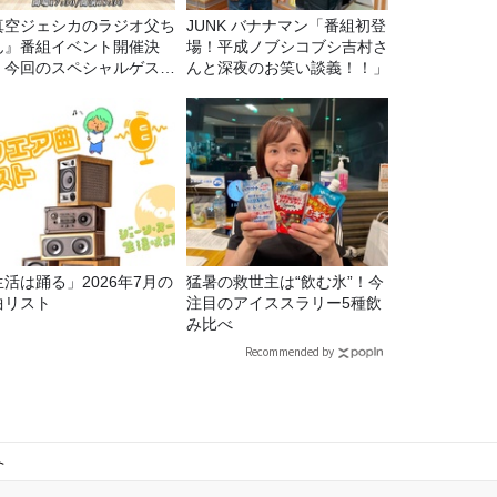
真空ジェシカのラジオ父ち
JUNK バナナマン「番組初登
ん』番組イベント開催決
場！平成ノブシコブシ吉村さ
！今回のスペシャルゲスト
んと深夜のお笑い談義！！」
、タカアンドトシ！
生活は踊る」2026年7月の
猛暑の救世主は“飲む氷”！今
曲リスト
注目のアイススラリー5種飲
み比べ
Recommended by
ト