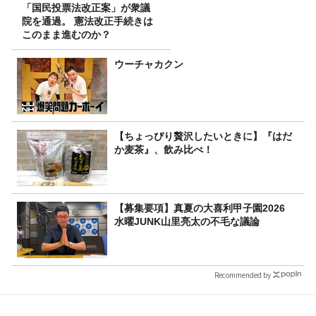
「国民投票法改正案」が衆議
院を通過。 憲法改正手続きは
このまま進むのか？
ウーチャカクン
【ちょっぴり贅沢したいときに】『はだ
か麦茶』、飲み比べ！
【募集要項】真夏の大喜利甲子園2026
水曜JUNK山里亮太の不毛な議論
Recommended by