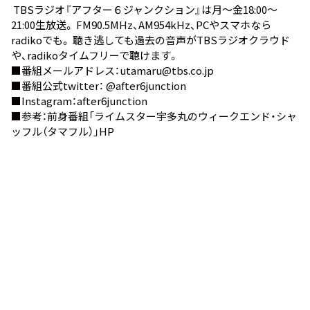
TBSラジオ『アフター６ジャンクション』は月～金18:00～
21:00生放送。 FM90.5MHz、AM954kHz、PCやスマホなら
radiko
でも。 聴き逃しても過去の音声が
TBSラジオクラウド
や、
radikoタイムフリー
で聴けます。
■番組メールアドレス：utamaru@tbs.co.jp
■番組公式twitter：
@after6junction
■Instagram：
after6junction
■参考：前身番組
「ライムスター宇多丸のウィークエンド・シャ
ッフル（タマフル）」HP