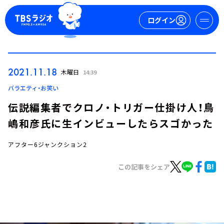
ログイン
マイページ
2021.11.18
木曜日
14:39
新規会員登録
ログイン
バラエティ・お笑い
伝説編集者でクロノ・トリガー仕掛け人！鳥
嶋和彦氏に生インビューしたらスゴかった
アフター6ジャンクション2
この記事をシェア
今日の番組表
週間番組表
トピックス
TBS Podcast