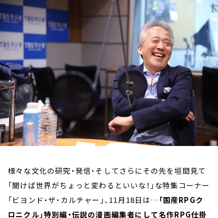
お知らせ
イベント・グッズ
YouTube
会社情報
様々な文化の研究・発信・そしてさらにその先を垣間見て
「聞けば世界がちょっと変わるといいな！」な特集コーナー
「ビヨンド・ザ・カルチャー」、11月18日は…
「国産RPGク
ロニクル」特別編・伝説の漫画編集者にして名作RPG仕掛