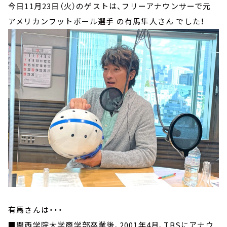
お知らせ
今日11月23日（火）のゲストは、フリーアナウンサーで元
イベント・グッズ
アメリカンフットボール選手 の有馬隼人さん でした！
YouTube
会社情報
有馬さんは・・・
■関西学院大学商学部卒業後、2001年4月、TBSにアナウ