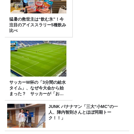
猛暑の救世主は“飲む氷”！今
注目のアイススラリー5種飲み
比べ
サッカーW杯の「3分間の給水
タイム」、なぜ今大会から始
まった？ サッカーが「お
金」に変わる仕組み
JUNK バナナマン「三大“小MC”の一
人、陣内智則さんとほぼ同期トー
ク！！」