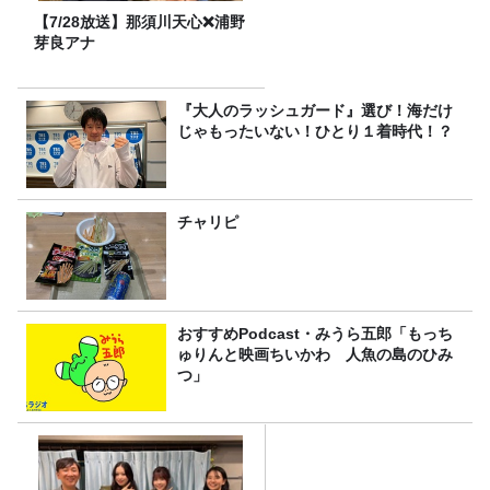
【7/28放送】那須川天心❌浦野
芽良アナ
『大人のラッシュガード』選び！海だけ
じゃもったいない！ひとり１着時代！？
チャリピ
おすすめPodcast・みうら五郎「もっち
ゅりんと映画ちいかわ 人魚の島のひみ
つ」