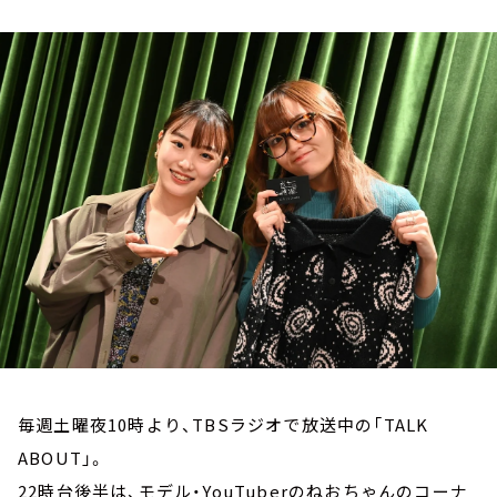
お知らせ
イベント・グッズ
YouTube
会社情報
毎週土曜夜10時より、TBSラジオで放送中の「TALK
ABOUT」。
22時台後半は、モデル・YouTuberのねおちゃんのコーナ