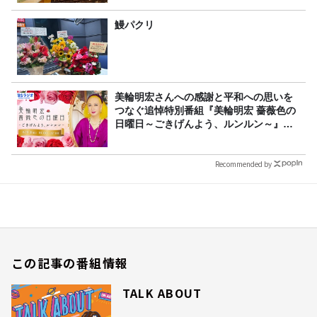
鰻パクリ
美輪明宏さんへの感謝と平和への思いを
つなぐ追悼特別番組『美輪明宏 薔薇色の
日曜日～ごきげんよう、ルンルン～』
8/9（日）16時放送
Recommended by
この記事の番組情報
TALK ABOUT