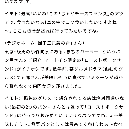
いてます（笑）
イモト：
最高！いいね！この「じゃがチーズフランス」のアツ
アツ、食べたいなあ！車の中でコソ食いしたいですよね
～。ここも機会があれば行ってみたいですね。
（ラジオネーム「団子三兄弟の母」さん）
東京・練馬の小竹向原にある『まちのパーラー』というパ
ン屋さんをご紹介！イートイン限定の「ローストポークサ
ンド」がイチオシです。数年前、某グルメドラマ（孤独のグ
ルメ）で五郎さんが美味しそうに食べているシーンが頭か
ら離れなくて何回か足を運びました。
イモト：
「孤独のグルメ」で紹介されてる店は絶対間違いな
い！最初の2つのパン屋さんとは違って「ローストポークサ
ンド」はがっつりおかずというようなパンですね。え～美
味しそう～。惣菜パンとしては最高ですね！うわあ～食べ