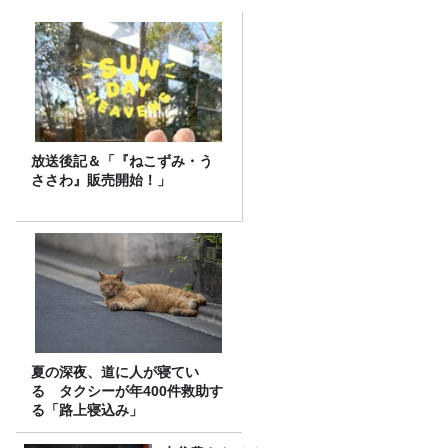
放送後記＆「『ねこずみ・う
ささわ』販売開始！」
夏の深夜、道に人が寝てい
る タクシーが年400件救助す
る「路上寝込み」