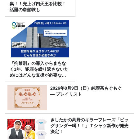
集！！売上げ四天王を比較！
話題の唐船峡も
『拘禁刑』の導入からまもな
く1年。犯罪を繰り返さないた
めにはどんな支援が必要なの
か
2026年8月9日（日）純喫茶もぐもぐ
― プレイリスト
きしたかの高野のキラーフレーズ「ビッ
グサンダー喝！！」Ｔシャツ新作が発売
決定！