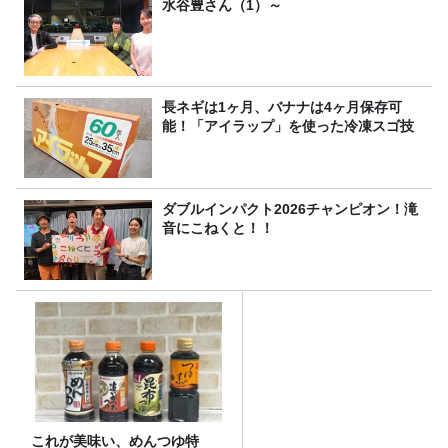
水谷豊さん（1）～
長ネギは1ヶ月、バナナは4ヶ月保存可
能！「アイラップ」を使った冷凍スゴ技
ダブルインパクト2026チャンピオン！滝
音にこねくと！！
これが美味い、めんつゆ特