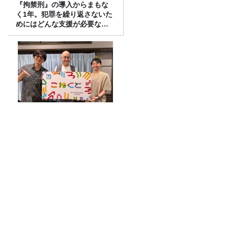
『拘禁刑』の導入からまもな
く1年。犯罪を繰り返さないた
めにはどんな支援が必要なの
か
東京大学・西成教授に聞く、
渋滞の謎！
「今年は蚊が大量発生!?」専門家が教え
る、刺されないための対策と虫除け剤の
選び方
一番弟子の梅之丞とすったもんだがあり
ました…