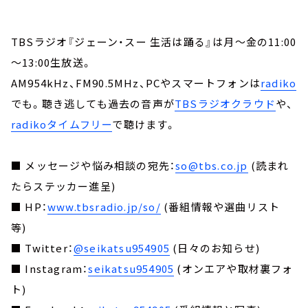
TBSラジオ『ジェーン・スー 生活は踊る』は月～金の11:00
～13:00生放送。
AM954kHz、FM90.5MHz、PCやスマートフォンは
radiko
でも。聴き逃しても過去の音声が
TBSラジオクラウド
や、
radikoタイムフリー
で聴けます。
■ メッセージや悩み相談の宛先：
so@tbs.co.jp
(読まれ
たらステッカー進呈)
■ HP：
www.tbsradio.jp/so/
(番組情報や選曲リスト
等)
■ Twitter：
@seikatsu954905
(日々のお知らせ)
■ Instagram：
seikatsu954905
(オンエアや取材裏フォ
ト)