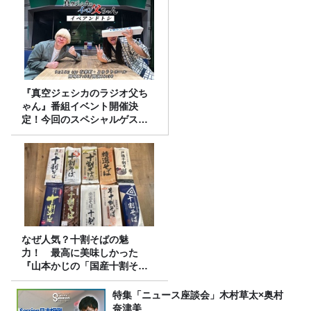
『真空ジェシカのラジオ父ち
ゃん』番組イベント開催決
定！今回のスペシャルゲスト
は、タカアンドトシ！
なぜ人気？十割そばの魅
力！ 最高に美味しかった
『山本かじの「国産十割そ
ば」』とは？【十割そば10種
食べ比べ】
特集「ニュース座談会」木村草太×奥村
奈津美