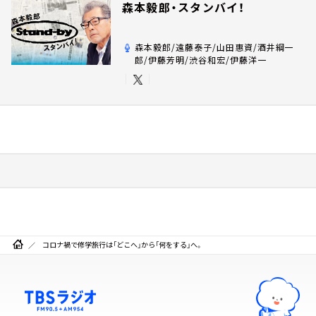
森本毅郎・スタンバイ！
森本毅郎/遠藤泰子/山田惠資/酒井綱一
郎/伊藤芳明/渋谷和宏/伊藤洋一
コロナ禍で修学旅行は「どこへ」から「何をする」へ。