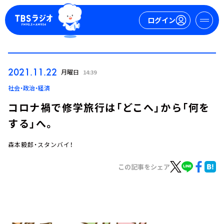
ログイン
マイページ
2021.11.22
月曜日
14:39
新規会員登録
ログイン
社会・政治・経済
コロナ禍で修学旅行は「どこへ」から「何を
する」へ。
森本毅郎・スタンバイ！
この記事をシェア
今日の番組表
週間番組表
トピックス
TBS Podcast