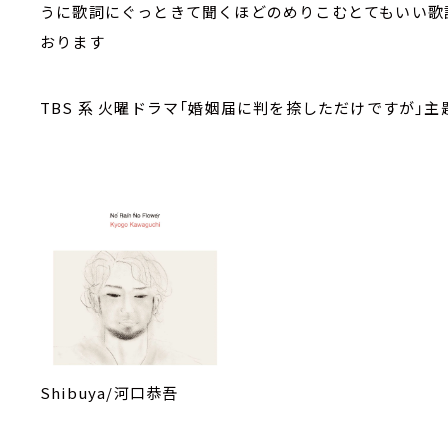
うに歌詞にぐっときて聞くほどのめりこむとてもいい歌
おります
TBS 系 火曜ドラマ「婚姻届に判を捺しただけですが」主
Shibuya/河口恭吾