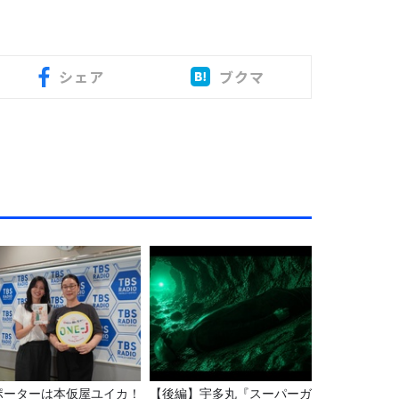
シェア
ブクマ
ポーターは本仮屋ユイカ！
【後編】宇多丸『スーパーガ