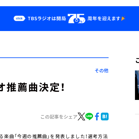
クス
イベント・グッ
ズ
st
YouTube
せ
会社情報
その他
ジオ推薦曲決定！
この記事をシェア
る楽曲「今週の推薦曲」を発表しました！選考方法