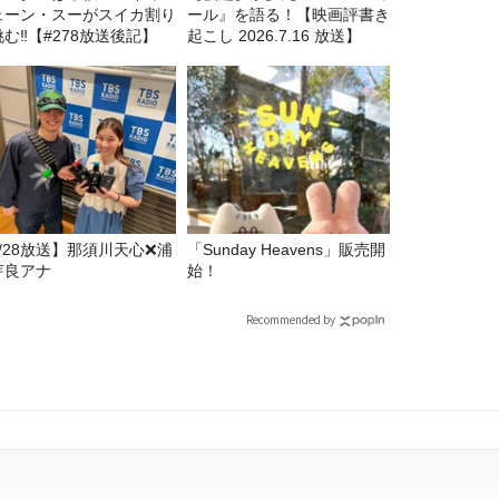
ェーン・スーがスイカ割り
ール』を語る！【映画評書き
む‼【#278放送後記】
起こし 2026.7.16 放送】
7/28放送】那須川天心❌浦
「Sunday Heavens」販売開
芽良アナ
始！
Recommended by