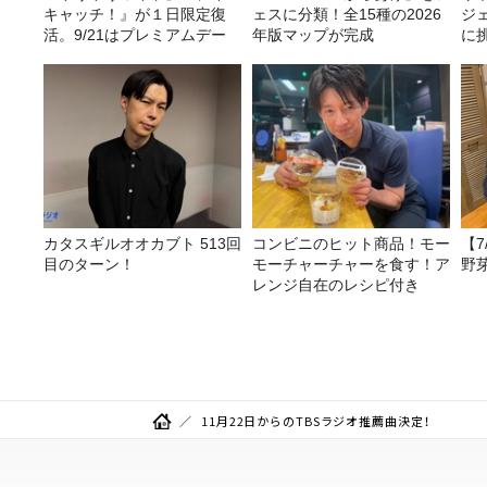
キャッチ！』が１日限定復
ェスに分類！全15種の2026
ジ
活。9/21はプレミアムデー
年版マップが完成
に挑
カタスギルオオカブト 513回
コンビニのヒット商品！モー
【
目のターン！
モーチャーチャーを食す！ア
野
レンジ自在のレシピ付き
11月22日からのTBSラジオ推薦曲決定！