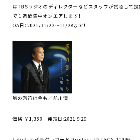
はTBSラジオのディレクターなどスタッフが試聴して投
で１週間集中オンエアします！
OA日：2021/11/22～11/28まで！​
胸の汽笛は今も／前川清
価格:￥1,350 発売日:2021.9.29
Label :テイチクレコード Product ID:TECA-21046