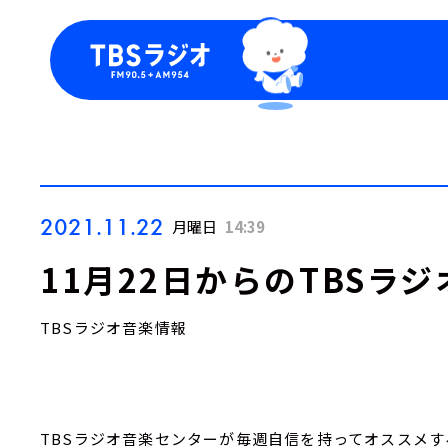
今日の番組表
トピッ
週間番組表
TBS
Podca
お知ら
2021.11.22
月曜日
14:39
11月22日からのTBSラ
TBSラジオ音楽情報
TBSラジオ音楽センターが毎週自信を持ってオススメす