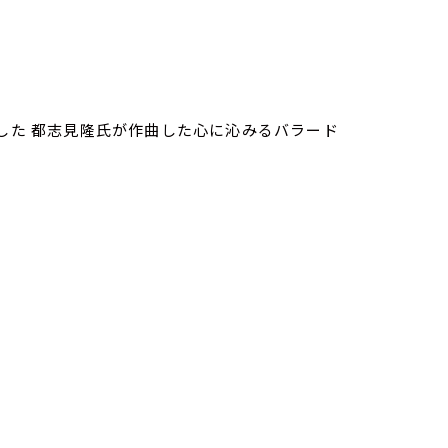
当した 都志見隆氏が作曲した心に沁みるバラード