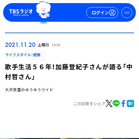
ログイン
マイページ
2021.11.20
土曜日
14:39
新規会員登録
ログイン
ライフスタイル・健康
歌手生活５６年！加藤登紀子さんが語る「中
村哲さん」
大沢悠里のゆうゆうワイド
この記事をシェア
今日の番組表
週間番組表
トピックス
TBS Podcast