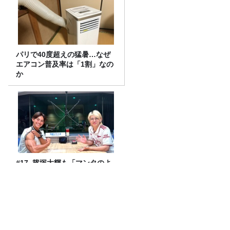
パリで40度超えの猛暑…なぜ
エアコン普及率は「1割」なの
か
#17. 篠塚大輝も「マンタのよ
うに広がる背中」になる？！
TBS齋藤慎太郎アナに聞くメ
ンズフィジークの魅力！！
きしたかの高野のキラーフレーズ「ビッ
グサンダー喝！！」Ｔシャツ新作が発売
決定！