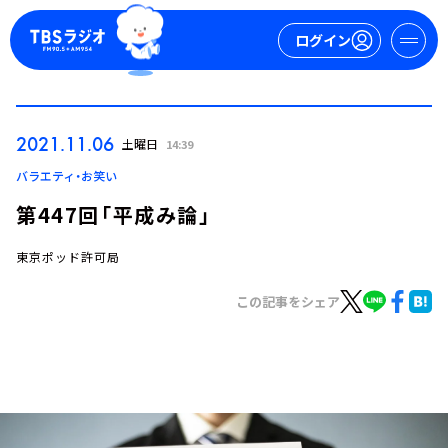
ログイン
マイページ
2021.11.06
土曜日
14:39
新規会員登録
ログイン
バラエティ・お笑い
第447回「平成み論」
東京ポッド許可局
この記事をシェア
今日の番組表
週間番組表
トピックス
TBS Podcast