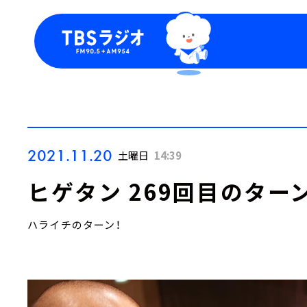
今日の番組表
トピッ
週間番組表
TBS
Podca
お知ら
2021.11.20
土曜日
14:39
ヒゲタン 269回目のターン
ハライチのターン！