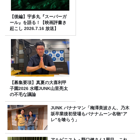
【後編】宇多丸『スーパーガ
ール』を語る！【映画評書き
起こし 2026.7.16 放送】
【募集要項】真夏の大喜利甲
子園2026 水曜JUNK山里亮太
の不毛な議論
JUNK バナナマン「梅澤美波さん、乃木
坂卒業後初登場もバナナムーン名物“ア
レ”を喰らう」
アルピニスト・野口健さん1周目。これ