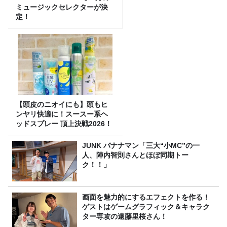
ミュージックセレクターが決
定！
【頭皮のニオイにも】頭もヒ
ンヤリ快適に！スースー系ヘ
ッドスプレー 頂上決戦2026！
JUNK バナナマン「三大“小MC”の一
人、陣内智則さんとほぼ同期トー
ク！！」
画面を魅力的にするエフェクトを作る！
ゲストはゲームグラフィック＆キャラク
ター専攻の遠藤里桜さん！