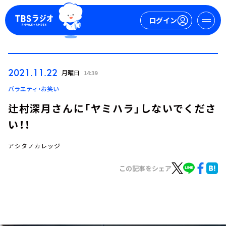
ログイン
マイページ
2021.11.22
月曜日
14:39
新規会員登録
ログイン
バラエティ・お笑い
辻村深月さんに「ヤミハラ」しないでくださ
い！！
アシタノカレッジ
この記事をシェア
今日の番組表
週間番組表
トピックス
TBS Podcast