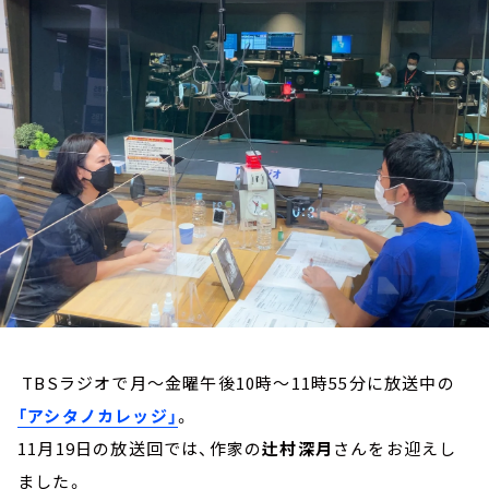
お知らせ
イベント・グッズ
YouTube
会社情報
TBSラジオで月～金曜午後10時～11時55分に放送中の
「アシタノカレッジ」
。
11月19日の放送回では、作家の
辻村深月
さんをお迎えし
ました。