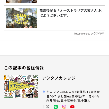
放送後記＆「オーストラリアの皆さん お
はようございます」
Recommended by
この記事の番組情報
アシタノカレッジ
キニマンス塚本ニキ/能條桃子/大空幸
星/みたらし加奈/黒部睦/わっきゃい/
永井陽右/五十嵐美樹/五十嵐大