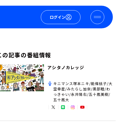
ログイン
この記事の番組情報
アシタノカレッジ
キニマンス塚本ニキ/能條桃子/大
空幸星/みたらし加奈/黒部睦/わ
っきゃい/永井陽右/五十嵐美樹/
五十嵐大