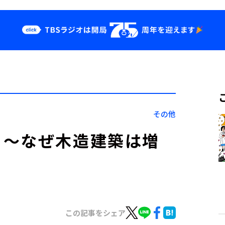
クス
イベント・グッ
ズ
st
YouTube
せ
会社情報
その他
ら～なぜ木造建築は増
この記事をシェア