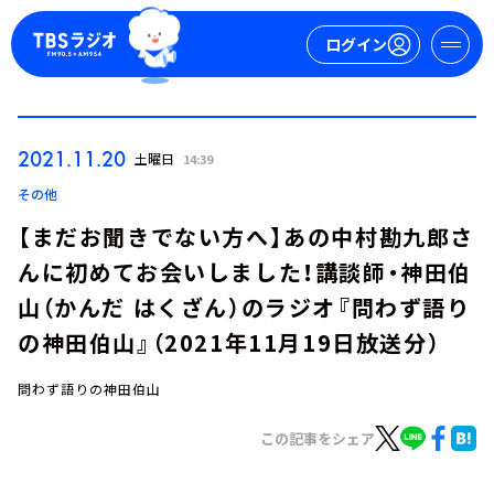
ログイン
マイページ
2021.11.20
土曜日
14:39
新規会員登録
ログイン
その他
【まだお聞きでない方へ】あの中村勘九郎さ
んに初めてお会いしました！講談師・神田伯
山（かんだ はくざん）のラジオ『問わず語り
の神田伯山』（2021年11月19日放送分）
問わず語りの神田伯山
今日の番組表
週間番組表
この記事をシェア
トピックス
TBS Podcast