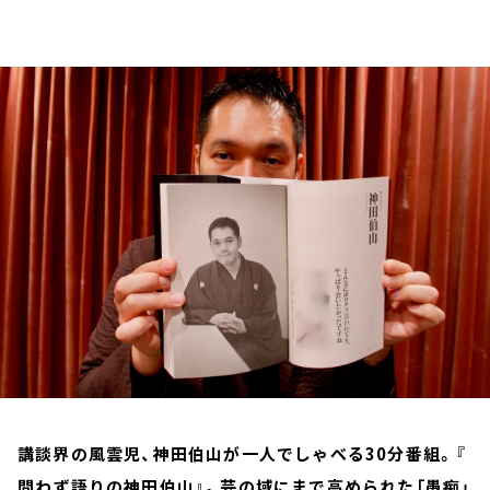
お知らせ
イベント・グッズ
YouTube
会社情報
講談界の風雲児、神田伯山が一人でしゃべる30分番組。『
問わず語りの神田伯山』。芸の域にまで高められた「愚痴」