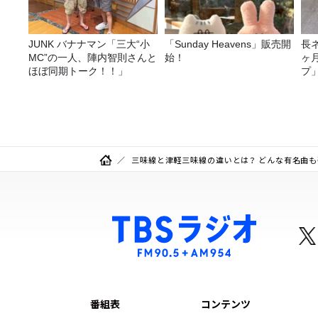
JUNK バナナマン「三大“小
「Sunday Heavens」販売開
長
MC”の一人、陣内智則さんと
始！
ヶ
ほぼ同期トーク！！」
プ
三味線と津軽三味線の違いとは？ どんな有名曲も
番組表
コンテンツ