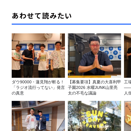
あわせて読みたい
ダウ90000・蓮見翔が斬る！
【募集要項】真夏の大喜利甲
工
「ラジオ流行ってない」発言
子園2026 水曜JUNK山里亮
—
の真意
太の不毛な議論
人