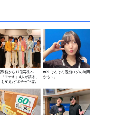
場勤務から17億再生へ
#69 そろそろ愚痴ログの時間
—『モナキ』4人が語る、
かも～。
生を変えた“ポチッ”の話