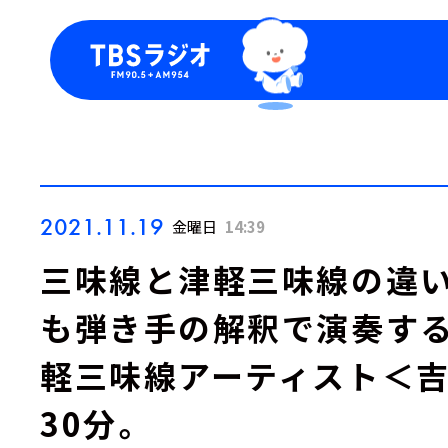
今日の番組表
トピッ
週間番組表
TBS
Podca
お知ら
2021.11.19
金曜日
14:39
三味線と津軽三味線の違い
も弾き手の解釈で演奏する
軽三味線アーティスト＜
30分。