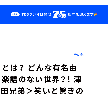
クス
イベント・グッ
ズ
st
YouTube
せ
会社情報
その他
とは？ どんな有名曲
楽譜のない世界？！ 津
吉田兄弟＞笑いと驚きの