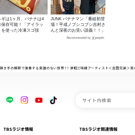
ネギは1ヶ月、バナナは4
JUNK バナナマン「番組初登
月保存可能！「アイラッ
場！平成ノブシコブシ吉村さ
」を使った冷凍スゴ技
んと深夜のお笑い談義！！」
Recommended by
弾き手の解釈で演奏する楽譜のない世界？！ 津軽三味線アーティスト＜吉田兄弟＞笑い
TBSラジオ情報
TBSラジオ関連情報