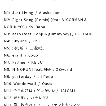
M1: Just Living / Alaska Jam
M2: Fight Song (Remix) [feat. VIGORMAN &
NORIKIYO] / Kvi Baba
M3: aero (feat. Tohji & gummyboy) / DJ CHARI
M4: Skyline / FKJ
M5: 飛行船 / 三浦大知
M6: era it / dodo
M7: Falling / KEIJU
M8: NINOKUNI feat. 唾奇 / OZworld
M9: yesterday / Lil Peep
M10: Wonderwall / Oasis
M11: 今日の私はキゲンがいい / HALCALI
M12: 光と影 / ハナレグミ
M13: 風に吹かれて / エレファントカシマシ