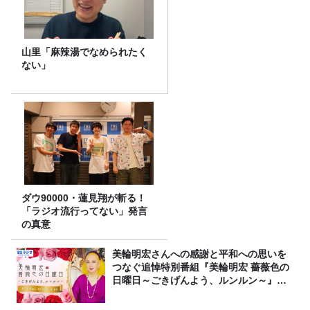
山里「麻辣湯でなめられたく
ない」
ダウ90000・蓮見翔が斬る！
「ラジオ流行ってない」発言
の真意
美輪明宏さんへの感謝と平和への思いを
つなぐ追悼特別番組『美輪明宏 薔薇色の
日曜日～ごきげんよう、ルンルン～』
8/9（日）16時放送