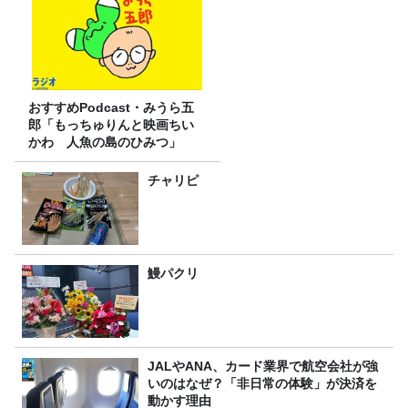
おすすめPodcast・みうら五
郎「もっちゅりんと映画ちい
かわ 人魚の島のひみつ」
チャリピ
鰻パクリ
JALやANA、カード業界で航空会社が強
いのはなぜ？「非日常の体験」が決済を
動かす理由