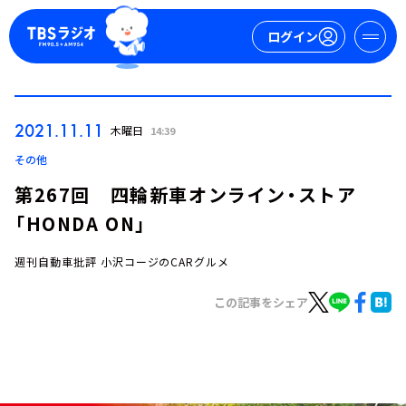
ログイン
マイページ
2021.11.11
木曜日
14:39
新規会員登録
ログイン
その他
第267回 四輪新車オンライン・ストア
「HONDA ON」
週刊自動車批評 小沢コージのCARグルメ
この記事をシェア
今日の番組表
週間番組表
トピックス
TBS Podcast