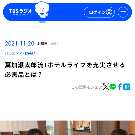
ログイン
マイページ
2021.11.20
土曜日
14:39
新規会員登録
ログイン
バラエティ・お笑い
葉加瀬太郎流！ホテルライフを充実させる
必需品とは？
この記事をシェア
今日の番組表
週間番組表
トピックス
TBS Podcast