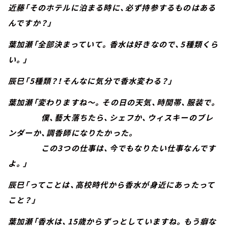
近藤「そのホテルに泊まる時に、必ず持参するものはある
んですか？」
葉加瀬「全部決まっていて。香水は好きなので、5種類くら
い。」
辰巳「5種類？！そんなに気分で香水変わる？」
葉加瀬「変わりますね～。その日の天気、時間帯、服装で。
僕、藝大落ちたら、シェフか、ウィスキーのブレ
ンダーか、調香師になりたかった。
この3つの仕事は、今でもなりたい仕事なんです
よ。」
辰巳「ってことは、高校時代から香水が身近にあったって
こと？」
葉加瀬「香水は、15歳からずっとしていますね。もう癖な