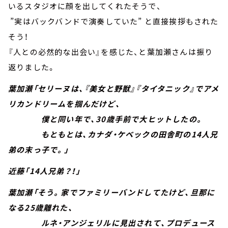
いるスタジオに顔を出してくれたそうで、
”実はバックバンドで演奏していた” と直接挨拶もされた
そう！
『人との必然的な出会い』を感じた、と葉加瀬さんは振り
返りました。
葉加瀬「セリーヌは、『美女と野獣』『タイタニック』でアメ
リカンドリームを掴んだけど、
僕と同い年で、30歳手前で大ヒットしたの。
もともとは、カナダ・ケベックの田舎町の14人兄
弟の末っ子で。」
近藤「14人兄弟？！」
葉加瀬「そう。家でファミリーバンドしてたけど、旦那に
なる25歳離れた、
ルネ・アンジェリルに見出されて、プロデュース