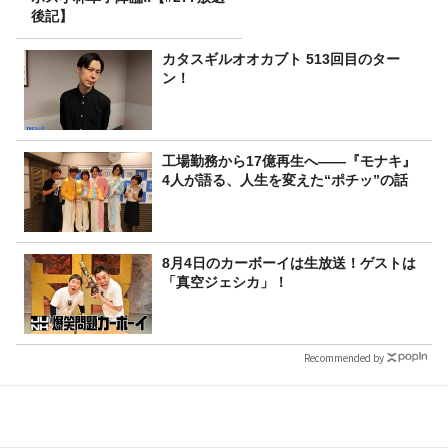
後記】
カタスギルオオカブト 513回目のター
ン！
工場勤務から17億再生へ——『モナキ』
4人が語る、人生を変えた“ポチッ”の話
8月4日のカーボーイは生放送！ゲストは
「真空ジェシカ」！
Recommended by