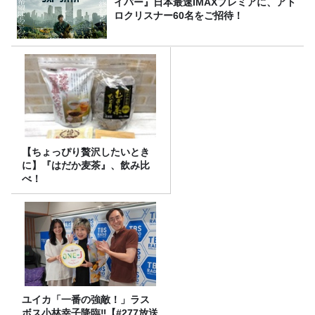
イバー』日本最速IMAXプレミアに、アト
ロクリスナー60名をご招待！
【ちょっぴり贅沢したいとき
に】『はだか麦茶』、飲み比
べ！
ユイカ「一番の強敵！」ラス
ボス小林幸子降臨‼【#277放送