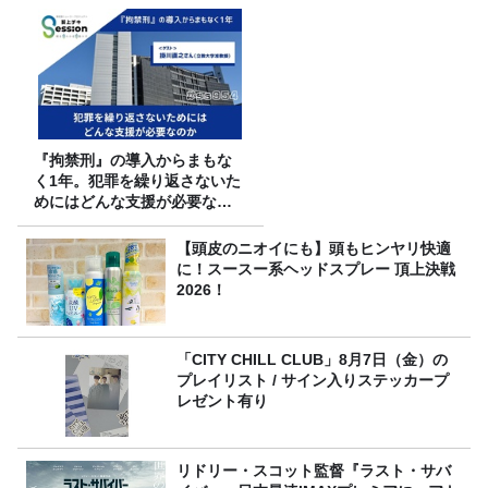
『拘禁刑』の導入からまもな
く1年。犯罪を繰り返さないた
めにはどんな支援が必要なの
か
【頭皮のニオイにも】頭もヒンヤリ快適
に！スースー系ヘッドスプレー 頂上決戦
2026！
「CITY CHILL CLUB」8月7日（金）の
プレイリスト / サイン入りステッカープ
レゼント有り
リドリー・スコット監督『ラスト・サバ