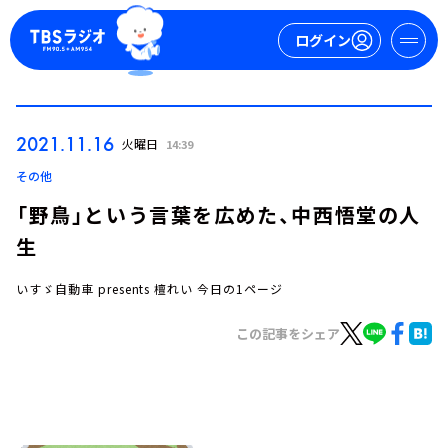
ログイン
マイページ
2021.11.16
火曜日
14:39
新規会員登録
ログイン
その他
「野鳥」という言葉を広めた、中西悟堂の人
生
いすゞ自動車 presents 檀れい 今日の1ページ
この記事をシェア
今日の番組表
週間番組表
トピックス
TBS Podcast