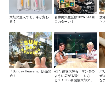
太鼓の達人でモナキが変わ
岩井勇気生誕祭2026 514回
放
る!?
目のターン！
さ
「Sunday Heavens」販売開
#17. 篠塚大輝も「マンタの
パ
始！
ように広がる背中」にな
ぜ
る？！TBS齋藤慎太郎アナに
な
聞くメンズフィジークの魅
力！！