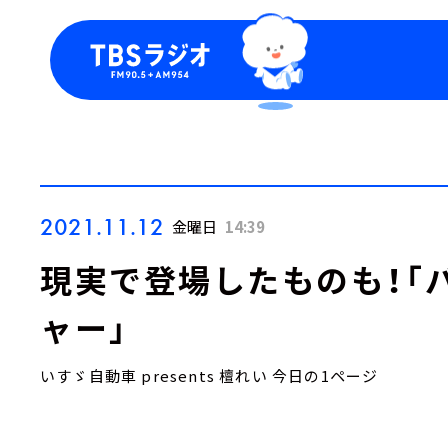
今日の番組表
トピッ
週間番組表
TBS
Podca
お知ら
2021.11.12
金曜日
14:39
現実で登場したものも！「
ャー」
いすゞ自動車 presents 檀れい 今日の1ページ