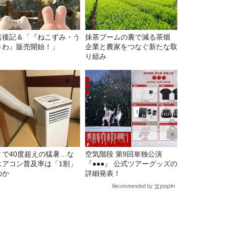
送後記＆「『ねこずみ・う
抹茶ブームの裏で減る茶畑
さわ』販売開始！」
企業と農家をつなぐ新たな取
り組み
リで40度超えの猛暑…な
空気階段 第9回単独公演
エアコン普及率は「1割」
『●●●』 公式ツアーグッズの
のか
詳細発表！
Recommended by