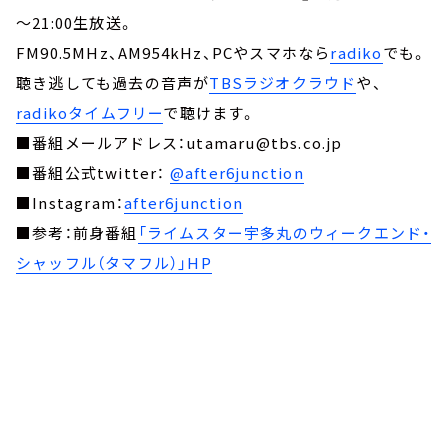
～21:00生放送。
FM90.5MHz、AM954kHz、PCやスマホなら
radiko
でも。
聴き逃しても過去の音声が
TBSラジオクラウド
や、
radikoタイムフリー
で聴けます。
■番組メールアドレス：utamaru@tbs.co.jp
■番組公式twitter：
@after6junction
■Instagram：
after6junction
■参考：前身番組
「ライムスター宇多丸のウィークエンド・
シャッフル（タマフル）」HP