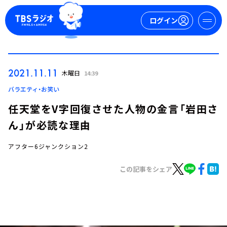
ログイン
マイページ
2021.11.11
木曜日
14:39
新規会員登録
ログイン
バラエティ・お笑い
任天堂をV字回復させた人物の金言「岩田さ
ん」が必読な理由
アフター6ジャンクション2
この記事をシェア
今日の番組表
週間番組表
トピックス
TBS Podcast