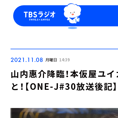
今日の番組表
トピッ
週間番組表
TBS
Podca
お知ら
2021.11.08
月曜日
14:39
山内惠介降臨！本仮屋ユイ
と！【ONE-J#30放送後記】