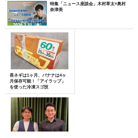
特集「ニュース座談会」木村草太×奥村
奈津美
長ネギは1ヶ月、バナナは4ヶ
月保存可能！「アイラップ」
を使った冷凍スゴ技