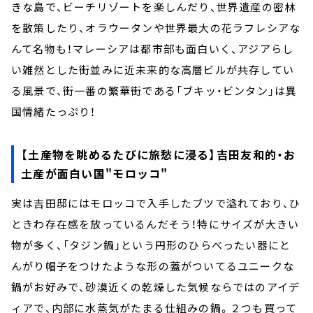
きな島で、ビーチリゾートを楽しんだり、世界遺産の密林
を散策したり、オラウータンや世界最大の花ラフレシアな
んて名物も！マレーシアは都市部も面白いく、アジアらし
い雑然とした街並みに近未来的な高層ビルが共存してい
る風景で、街一番の繁華街である「ブキッ・ビンタン」は異
国情緒たっぷり！
【土産物を眺めるたびに旅愁に浸る】吉田友和的・お
土産が面白い国"
モロッコ"
実は吉田邸にはモロッコで入手したブツで溢れており、ひ
ときわ存在感を放っているんだそう！特にサイズが大きい
物が多く、「タジン鍋」という円形のひらべったい器にと
んがり帽子をつけたような形の蓋がついてるユニークな
鍋がお好みで、砂漠近くの乾燥した気候ならではのアイデ
ィアで、内部に水蒸気がたまる仕組みの鍋。２つも買って