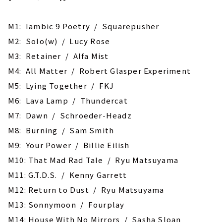
M1: Iambic 9 Poetry / Squarepusher
M2: Solo(w) / Lucy Rose
M3: Retainer / Alfa Mist
M4: All Matter / Robert Glasper Experiment
M5: Lying Together / FKJ
M6: Lava Lamp / Thundercat
M7: Dawn / Schroeder-Headz
M8: Burning / Sam Smith
M9: Your Power / Billie Eilish
M10: That Mad Rad Tale / Ryu Matsuyama
M11: G.T.D.S. / Kenny Garrett
M12: Return to Dust / Ryu Matsuyama
M13: Sonnymoon / Fourplay
M14: House With No Mirrors / Sasha Sloan