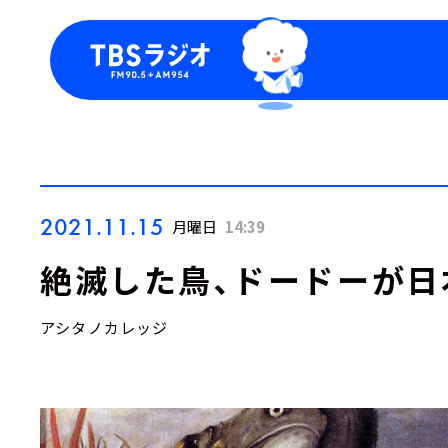
今日の番組表
トピッ
週間番組表
TBS
Podca
お知ら
2021.11.15
月曜日
14:39
絶滅した鳥、ドードーが日
アシタノカレッジ