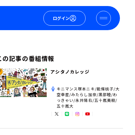
ログイン
この記事の番組情報
アシタノカレッジ
キニマンス塚本ニキ/能條桃子/大
空幸星/みたらし加奈/黒部睦/わ
っきゃい/永井陽右/五十嵐美樹/
五十嵐大