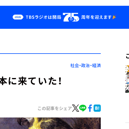
クス
イベント・グッ
ズ
st
YouTube
せ
会社情報
社会・政治・経済
本に来ていた！
この記事をシェア