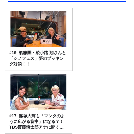
#19. 氣志團・綾小路 翔さんと
「シノフェス」夢のブッキン
グ対談！！
#17. 篠塚大輝も「マンタのよ
うに広がる背中」になる？！
TBS齋藤慎太郎アナに聞くメ
ンズフィジークの魅力！！