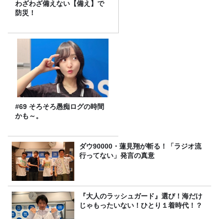
わざわざ備えない【備え】で
防災！
#69 そろそろ愚痴ログの時間
かも～。
ダウ90000・蓮見翔が斬る！「ラジオ流
行ってない」発言の真意
『大人のラッシュガード』選び！海だけ
じゃもったいない！ひとり１着時代！？