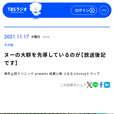
ログイン
マイページ
2021.11.17
水曜日
14:39
新規会員登録
ログイン
その他
ヌーの大群を先導しているのが【放送後記
です】
東京上野クリニック presents 成瀬心美 ぷるるんhoneyトラップ
この記事をシェア
今日の番組表
週間番組表
トピックス
TBS Podcast