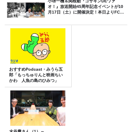
小堺一機＆関根勤『コサキンDEワァ
オ！』放送開始45周年記念イベントが10
月17日（土）に開催決定！本日よりFC先
行受付スタート！
おすすめPodcast・みうら五
郎「もっちゅりんと映画ちい
かわ 人魚の島のひみつ」
水谷豊さん（1）～