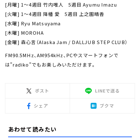
[月曜] 1～4週目 竹内唯人 5週目 Ayumu Imazu
[火曜] 1～4週目 降幡 愛 5週目 上之園晴香
[水曜] Ryu Matsuyama
[木曜] MOROHA
[金曜] 森心言（Alaska Jam / DALLJUB STEP CLUB）
FM90.5MHz、AM954kHz、PCやスマートフォンで
は”radiko”でもお楽しみいただけます。
ポスト
LINEで送る
シェア
ブクマ
あわせて読みたい