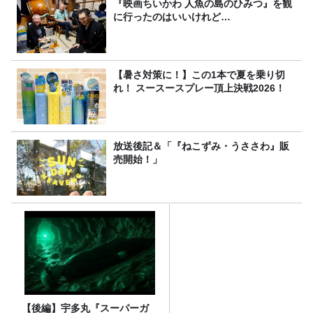
『映画ちいかわ 人魚の島のひみつ』を観
に行ったのはいいけれど…
【暑さ対策に！】この1本で夏を乗り切
れ！ スースースプレー頂上決戦2026！
放送後記＆「『ねこずみ・うささわ』販
売開始！」
【後編】宇多丸『スーパーガ