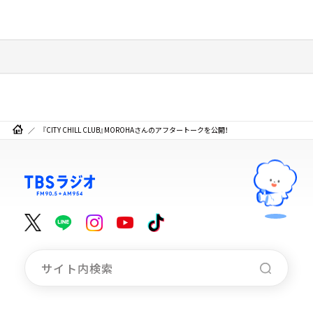
『CITY CHILL CLUB』MOROHAさんのアフタートークを公開！