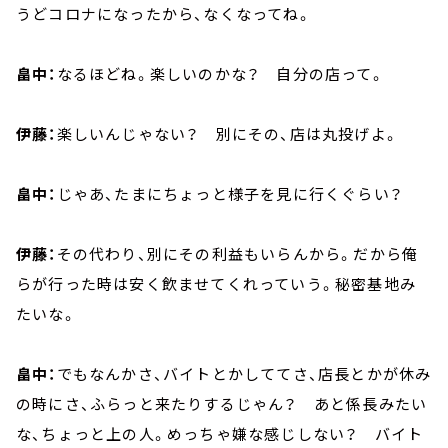
うどコロナになったから、なくなってね。
畠中：
なるほどね。楽しいのかな？ 自分の店って。
伊藤：
楽しいんじゃない？ 別にその、店は丸投げよ。
畠中：
じゃあ、たまにちょっと様子を見に行くぐらい？
伊藤：
その代わり、別にその利益もいらんから。だから俺
らが行った時は安く飲ませてくれっていう。秘密基地み
たいな。
畠中：
でもなんかさ、バイトとかしててさ、店長とかが休み
の時にさ、ふらっと来たりするじゃん？ あと係長みたい
な、ちょっと上の人。めっちゃ嫌な感じしない？ バイト