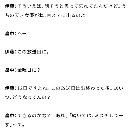
伊藤：
そういえば、話そうと思って忘れてたんだけど。う
ちの天才女優がね、Mステに出るのよ。
畠中：
へー！
伊藤：
この放送日に。
畠中：
金曜日に？
伊藤：
12日ですよね。この放送日は出終わった後。あい
つ、どうなってんの？
畠中：
できるのかな？ あれ。「続いては、ミスチルでー
す」って。