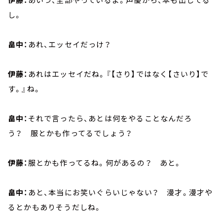
し。
畠中：
あれ、エッセイだっけ？
伊藤：
あれはエッセイだね。『【さり】ではなく【さいり】で
す。』ね。
畠中：
それで言ったら、あとは何をやることなんだろ
う？ 服とかも作ってるでしょう？
伊藤：
服とかも作ってるね。何があるの？ あと。
畠中：
あと、本当にお笑いぐらいじゃない？ 漫才。漫才や
るとかもありそうだしね。