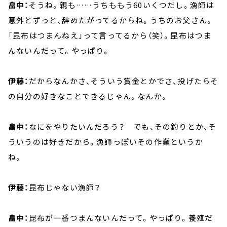
畠中：
そうね。親も……うちももう60いくつだし。漁師は
意外とずっと、辞めたがってるからね。うちのお父さん。
「昆布はつまんねえ」って言ってるから（笑）。昆布はつま
んないんだって。やっぱり。
伊藤：
だからなんかさ、そういう賞金とかでさ、投げたらそ
の自分の好きなことできるじゃん。なんか。
畠中：
なにをやりたいんだろう？ でも、その釣りとか、そ
ういうのは好きだから。漁師っぽいその作業というか
ね。
伊藤：
昆布じゃない漁師？
畠中：
昆布が一番つまんないんだって。やっぱり。養殖だ