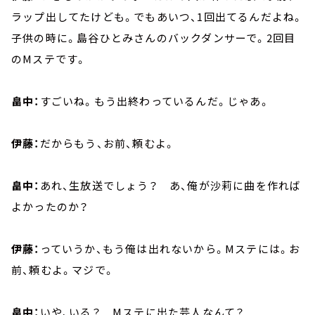
ラップ出してたけども。でもあいつ、1回出てるんだよね。
子供の時に。島谷ひとみさんのバックダンサーで。2回目
のMステです。
畠中：
すごいね。もう出終わっているんだ。じゃあ。
伊藤：
だからもう、お前、頼むよ。
畠中：
あれ、生放送でしょう？ あ、俺が沙莉に曲を作れば
よかったのか？
伊藤：
っていうか、もう俺は出れないから。Mステには。お
前、頼むよ。マジで。
畠中：
いや、いる？ Mステに出た芸人なんて？