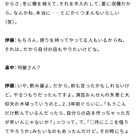
からさ、冬に種を植えて、それを手入れして、夏に収穫だか
ら。なんかね、本当に……とにかくつまんないらしい
（笑）。
伊藤：
もちろん、誇りを持ってやってる人もいるからね。
それは。だから自分の店もやりたいけどな。
畠中：
何屋さん？
伊藤：
いや、飲み屋よ。だから、前も言ったかもしれないけ
ど。やるつもりだったんですよ。演芸おんせんの矢巻と大
仰天の木場っていうのと。2、3年前ぐらいに。「もうこん
だけ飲んでいるんだったら、自分らの店を作っちゃった方
が早いんじゃないか？」っつって。で、「○月にここを借り
てやろうか」みたいなのもあったんだけど。その時にちょ