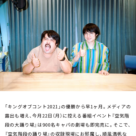
お知らせ
イベント・グッズ
YouTube
会社情報
「キングオブコント2021」の優勝から早1ヶ月。メディアの
露出も増え、今月22日（月）に控える番組イベント『空気階
段の大踊り場』は900名キャパの劇場も即完売に。そこで、
『空気階段の踊り場』の収録現場にお邪魔し、順風満帆な