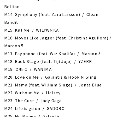
Bellion
M14: Symphony (feat. Zara Larsson) / Clean
Bandit
M15: Kill Me / WILYWNKA
M16: Moves Like Jagger (feat. Christina Aguilera) /
Maroon 5
M17: Payphone (feat. Wiz Khalifa) / Maroon 5
M18: Back Stage (feat. Tiji Jojo) / YZERR
M19: ともに / WANIMA
M20: Love on Me / Galantis & Hook N Sling
M21: Mama (feat. William Singe) / Jonas Blue
M22: Without Me / Halsey
M23: The Cure / Lady Gaga
M24: Life is go on / GADORO
M25: No Money / Galantis