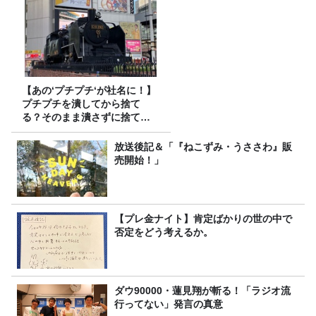
【あの‘プチプチ‘が社名に！】
プチプチを潰してから捨て
る？そのまま潰さずに捨て
る？
放送後記＆「『ねこずみ・うささわ』販
売開始！」
【プレ金ナイト】肯定ばかりの世の中で
否定をどう考えるか。
ダウ90000・蓮見翔が斬る！「ラジオ流
行ってない」発言の真意