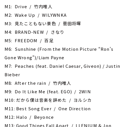
M1: Drive / 竹内唯人
M2: Wake Up / WILYWNKA
M3: 見たこともない景色 / 菅田将暉
M4: BRAND-NEW / さなり
M5: FREEDOM / 百足
M6: Sunshine (From the Motion Picture “Ron's
Gone Wrong”)/Liam Payne
M7: Peaches (feat. Daniel Caesar, Giveon) / Justin
Bieber
M8: After the rain / 竹内唯人
M9: Do It Like Me (feat. EGO) / 2WIN
M10: だから僕は音楽を辞めた / ヨルシカ
M11: Best Song Ever / One Direction
M12: Halo / Beyonce
M13: Good Things Fall Apart / LLENIUM & Jon