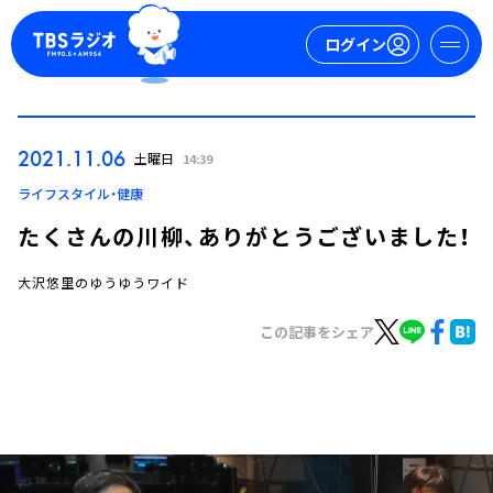
ログイン
マイページ
2021.11.06
土曜日
14:39
新規会員登録
ログイン
ライフスタイル・健康
たくさんの川柳、ありがとうございました！
大沢悠里のゆうゆうワイド
この記事をシェア
今日の番組表
週間番組表
トピックス
TBS Podcast