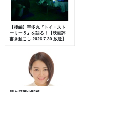
【後編】宇多丸『トイ・スト
ーリー５』を語る！【映画評
書き起こし 2026.7.30 放送】
腸と肝臓の関係
美輪明宏さんへの感謝と平和への思いを
つなぐ追悼特別番組『美輪明宏 薔薇色の
日曜日～ごきげんよう、ルンルン～』
8/9（日）16時放送