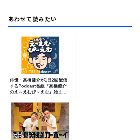
あわせて読みたい
俳優・高橋健介が1日2回配信
するPodcast番組『高橋健介
のえ～えむぴ～えむ』始まり
ます