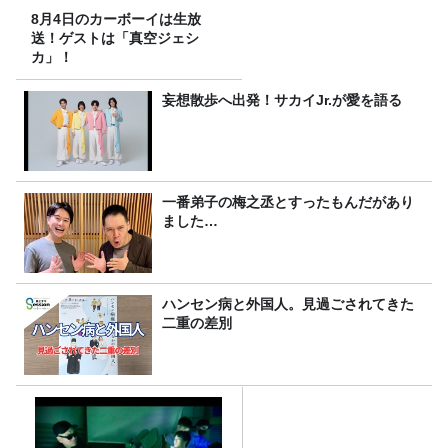
8月4日のカーボーイは生放
送！ゲストは「真空ジェシ
カ」！
妄想散歩へ出発！サカイJr.が愛を語る
一番弟子の梅之丞とすったもんだがあり
ました…
ハンセン病と外国人。見過ごされてきた
二重の差別