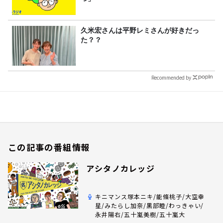
久米宏さんは平野レミさんが好きだっ
た？？
Recommended by
この記事の番組情報
アシタノカレッジ
キニマンス塚本ニキ/能條桃子/大空幸
星/みたらし加奈/黒部睦/わっきゃい/
永井陽右/五十嵐美樹/五十嵐大