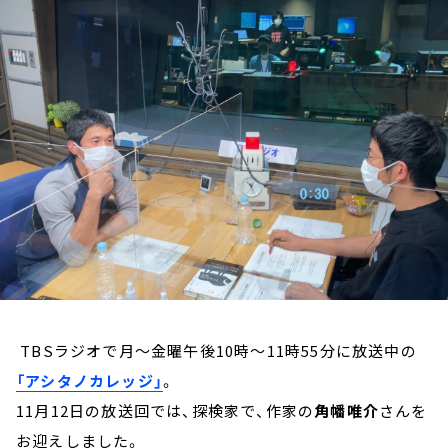
お知らせ
イベント・グッズ
YouTube
会社情報
TBSラジオで月～金曜午後10時～11時55分に放送中の
「アシタノカレッジ」
。
11月12日の放送回では、探検家で、作家の
角幡唯介
さんを
お迎えしました。